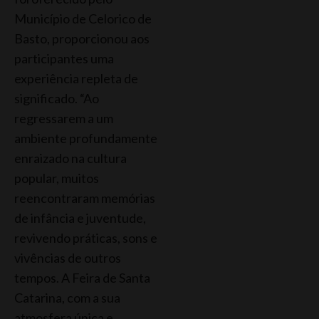
Município de Celorico de
Basto, proporcionou aos
participantes uma
experiência repleta de
significado. “Ao
regressarem a um
ambiente profundamente
enraizado na cultura
popular, muitos
reencontraram memórias
de infância e juventude,
revivendo práticas, sons e
vivências de outros
tempos. A Feira de Santa
Catarina, com a sua
atmosfera única e