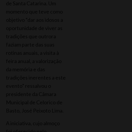
de Santa Catarina. Um
momento que teve como
objetivo “dar aos idosos a
oportunidade de viver as
tradições que outrora
faziam parte das suas
rotinas anuais, a visita à
feira anual, a valorização
da memória e das
tradições inerentes a este
evento” ressalvou o
presidente da Câmara
Municipal de Celorico de
Basto, José Peixoto Lima.
A iniciativa, cujo almoço
foi oferecido pelo