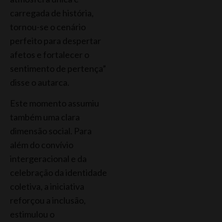
carregada de história,
tornou-se o cenário
perfeito para despertar
afetos e fortalecer o
sentimento de pertença”
disse o autarca.
Este momento assumiu
também uma clara
dimensão social. Para
além do convívio
intergeracional e da
celebração da identidade
coletiva, a iniciativa
reforçou a inclusão,
estimulou o