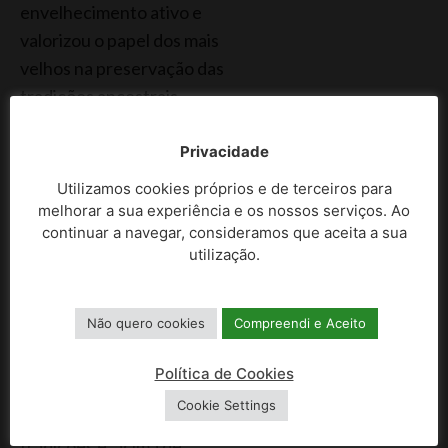
envelhecimento ativo e
valorizou o papel dos mais
velhos na preservação das
tradições ancestrais.
O presidente do
Privacidade
Município sublinha a
Utilizamos cookies próprios e de terceiros para
relevância de ações como
melhorar a sua experiência e os nossos serviços. Ao
esta, que unem memória e
continuar a navegar, consideramos que aceita a sua
comunidade, permitindo
utilização.
que a história viva através
13, 14, 15, 16 DE AGOSTO
daqueles que a moldaram.
Não quero cookies
Compreendi e Aceito
A participação dos idosos
do Celorico a Mexer na
Política de Cookies
Feira de Santa Catarina
Cookie Settings
demonstra que preservar
tradições é, acima de