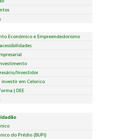
ão
ntos
s
nto Económico e Empreendedorismo
acessibilidades
mpresarial
Investimento
esário/Investidor
investir em Celorico
forma | DEE
o
Cidadão
Único
nico do Prédio (BUPi)