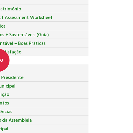
Património
ct Assessment Worksheet
ica
os + Sustentáveis (Guia)
ntável – Boas Práticas
 Satisfação
co
Presidente
nicipal
uição
ntos
ncias
s da Assembleia
ipal