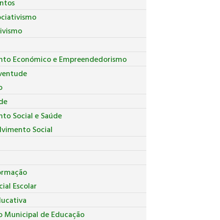
ntos
ociativismo
tivismo
nto Económico e Empreendedorismo
uventude
o
de
to Social e Saúde
lvimento Social
ormação
ial Escolar
ducativa
o Municipal de Educação