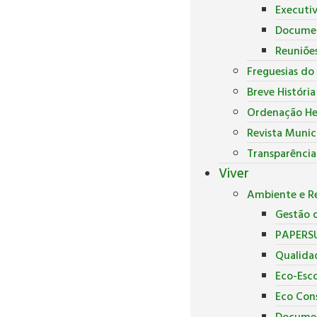
Executi
Docume
Reuniõe
Freguesias do
Breve Históri
Ordenação He
Revista Munic
Transparência
Viver
Ambiente e Re
Gestão d
PAPERS
Qualida
Eco-Esco
Eco Con