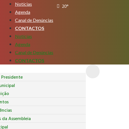
Notícias
20°
Agenda
Canal de Denúncias
CONTACTOS
Notícias
Agenda
Canal de Denúncias
CONTACTOS
Presidente
nicipal
uição
ntos
ncias
s da Assembleia
ipal