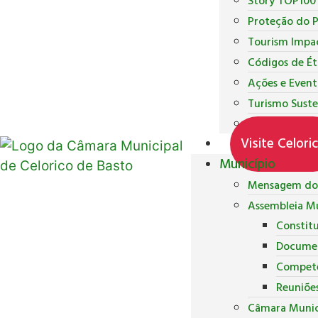
Story TOP100
Proteção do 
Tourism Impa
Códigos de Ét
Ações e Event
Turismo Suste
Inquéritos de
Visite Celori
Município
Mensagem do 
Assembleia Mu
Constit
Docume
Competê
Reuniõe
Câmara Munic