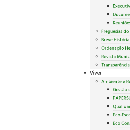
Executi
Docume
Reuniõe
Freguesias do
Breve Históri
Ordenação He
Revista Munic
Transparência
Viver
Ambiente e Re
Gestão d
PAPERS
Qualida
Eco-Esco
Eco Con