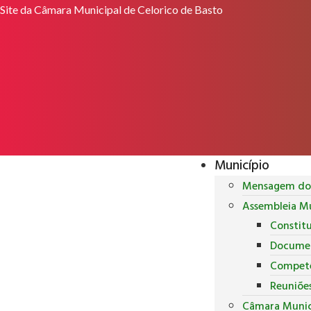
Site da Câmara Municipal de Celorico de Basto
Município
Mensagem do 
Assembleia Mu
Constit
Docume
Competê
Reuniõe
Câmara Munic