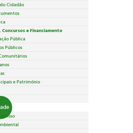
 do Cidadão
cumentos
ica
 Concursos e Financiamento
ação Pública
os Públicos
Comunitários
anos
ças
cipais e Património
pal
dade
romisso
Ambiental