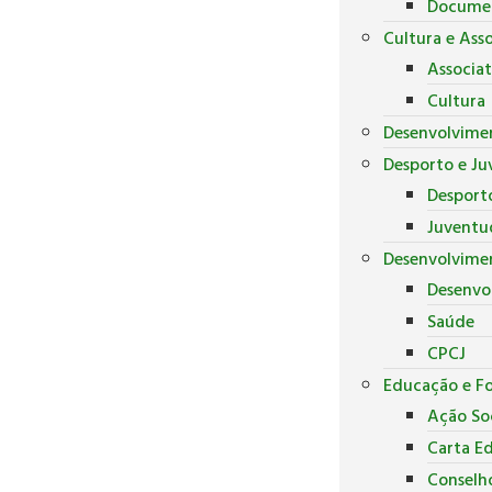
Docume
Cultura e Ass
Associa
Cultura
Desenvolvime
Desporto e J
Desport
Juventu
Desenvolvimen
Desenvo
Saúde
CPCJ
Educação e F
Ação Soc
Carta E
Conselh