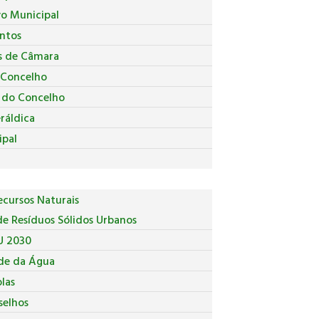
vo Municipal
ntos
s de Câmara
 Concelho
a do Concelho
ráldica
ipal
cursos Naturais
e Resíduos Sólidos Urbanos
U 2030
de da Água
las
selhos