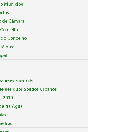
vo Municipal
ntos
s de Câmara
 Concelho
a do Concelho
ráldica
ipal
cursos Naturais
e Resíduos Sólidos Urbanos
U 2030
de da Água
las
selhos