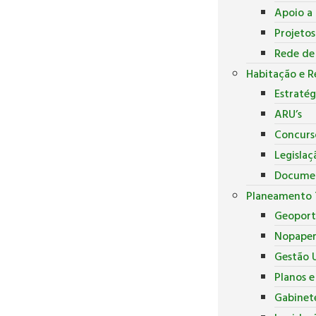
Apoio a 
Projeto
Rede de
Habitação e R
Estratég
ARU’s
Concurs
Legislaç
Docume
Planeamento T
Geoport
Nopape
Gestão U
Planos 
Gabinete