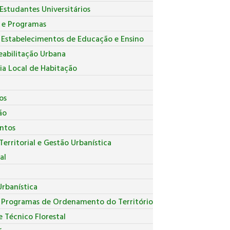
Estudantes Universitários
s e Programas
 Estabelecimentos de Educação e Ensino
eabilitação Urbana
ia Local de Habitação
os
ão
ntos
erritorial e Gestão Urbanística
al
r
rbanística
e Programas de Ordenamento do Território
 Técnico Florestal