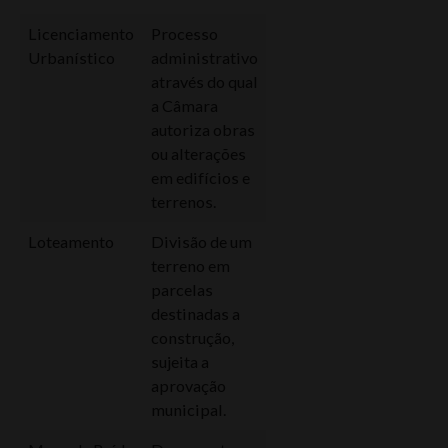
Licenciamento
Processo
Urbanístico
administrativo
através do qual
a Câmara
autoriza obras
ou alterações
em edifícios e
terrenos.
Loteamento
Divisão de um
terreno em
parcelas
destinadas a
construção,
sujeita a
aprovação
municipal.