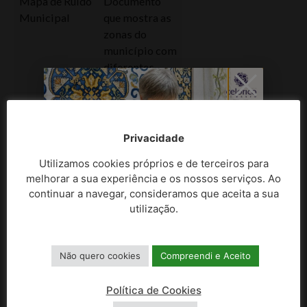
Mapa de Ruído
Documento
Municipal
que mostra as
zonas do
município com
diferentes
níveis de ruído.
Mobilidade
Medidas que
Sustentável
promovem
Privacidade
deslocações
mais
Utilizamos cookies próprios e de terceiros para
ecológicas e
melhorar a sua experiência e os nossos serviços. Ao
acessíveis,
continuar a navegar, consideramos que aceita a sua
utilização.
como uso de
bicicletas e
transporte
Não quero cookies
Compreendi e Aceito
público.
Município
Área
Política de Cookies
geográfica e