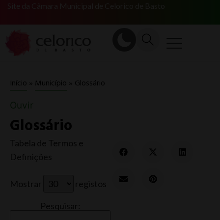
Site da Câmara Municipal de Celorico de Basto
Glossário
Início
»
Município
»
Ouvir
Glossário
Tabela de Termos e
Definições
Mostrar
registos
Pesquisar: