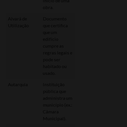
início de uma
obra.
Alvará de
Documento
Utilização
que certifica
que um
edifício
cumpre as
regras legais e
pode ser
habitado ou
usado.
Autarquia
Instituição
pública que
administra um
município (ex.:
Câmara
Municipal).