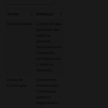
Termo
Definição
Acessibilidade
Condições que
garantem que
todas as
pessoas,
incluindo com
limitações,
consigam usar
o site e os
serviços.
Alvará de
Documento
Construção
emitido pela
Câmara que
autoriza
legalmente o