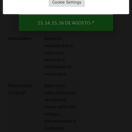
Cookie Settings
administrativa
governada
pela Câmara
13, 14, 15, 16 DE AGOSTO
Municipal.
Newsletter
Boletim
enviado por e-
mail com
notícias e
novidades do
município.
Património
Bens com
Cultural
valor histórico
ou cultural,
como edifícios
antigos,
monumentos e
tradições