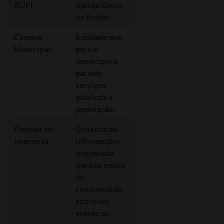
BUPi
Balcão Único
do Prédio
Câmara
Entidade que
Municipal
gere o
município e
garante
serviços
públicos à
população.
Dossier de
Conjunto de
Imprensa
informações
preparado
para os meios
de
comunicação
sobre um
evento ou