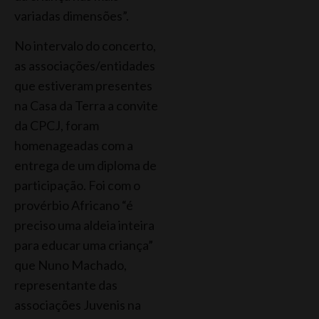
variadas dimensões”.
No intervalo do concerto,
as associações/entidades
que estiveram presentes
na Casa da Terra a convite
da CPCJ, foram
homenageadas com a
entrega de um diploma de
participação. Foi com o
provérbio Africano “é
preciso uma aldeia inteira
para educar uma criança”
que Nuno Machado,
representante das
associações Juvenis na