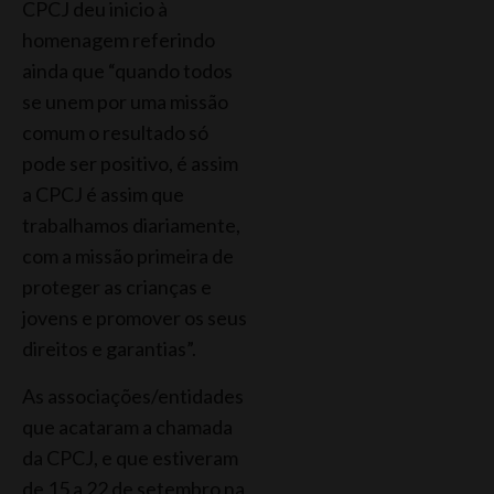
CPCJ deu inicio à
homenagem referindo
ainda que “quando todos
se unem por uma missão
comum o resultado só
pode ser positivo, é assim
a CPCJ é assim que
trabalhamos diariamente,
com a missão primeira de
proteger as crianças e
jovens e promover os seus
direitos e garantias”.
As associações/entidades
que acataram a chamada
da CPCJ, e que estiveram
de 15 a 22 de setembro na