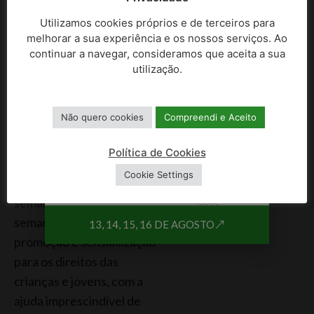
empenho e a resposta
Utilizamos cookies próprios e de terceiros para
imediata à chamada da
melhorar a sua experiência e os nossos serviços. Ao
CPCJ para a celebração
continuar a navegar, consideramos que aceita a sua
do vigésimo aniversário
utilização.
desta entidade. “ A mim
compete-me agradecer a
Não quero cookies
Compreendi e Aceito
todos os que se
envolveram para a
Política de Cookies
realização desta semana
Cookie Settings
de celebrações. Foi uma
semana intensa, uma
semana dedicada à
13, 14, 15, 16 DE AGOSTO
promoção e sensibilização
para os direitos das
crianças e jovens, com a
ajuda imprescindível de