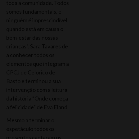
toda a comunidade. Todos
somos fundamentais, e
ninguém é imprescindível
quando está em causa o
bem-estar das nossas
crianças”. Sara Tavares de
a conhecer todos os
elementos que integram a
CPCJ de Celorico de
Basto e terminou a sua
intervenção com a leitura
da história “Onde começa
a felicidade” de Eva Eland.
Mesmo a terminar o
espetáculo todos os
presentes cantaram os