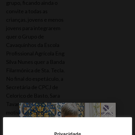
grupo, ficando ainda o
convite a todas as
crianças, jovens e menos
jovens para integrarem
quer o Grupo de
Cavaquinhos da Escola
Profissional Agrícola Eng
Silva Nunes quer a Banda
Filarmónica de Sta. Tecla.
No final do espetáculo, a
Secretária de CPCJ de
Celorico de Basto, Sara
Tavares, na ausência por
motivos pessoais da
Presidente, Helena
Martinho, , agradeceu o
Privacidade