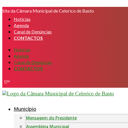
Pular
Site da Câmara Municipal de Celorico de Basto
para
o
Notícias
conteúdo
Agenda
Canal de Denúncias
CONTACTOS
Notícias
Agenda
Canal de Denúncias
CONTACTOS
17°
Município
Mensagem do Presidente
Assembleia Municipal