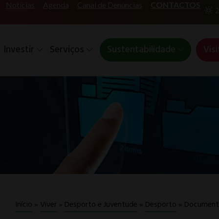
Notícias
Agenda
Canal de Denúncias
CONTACTOS
2
Investir
Serviços
Sustentabilidade
Visi
Document
Início
»
Viver
»
Desporto e Juventude
»
Desporto
»