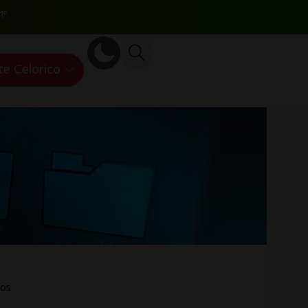
1°
te Celorico
os