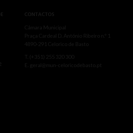
DE
CONTACTOS
Câmara Municipal
Praça Cardeal D. António Ribeiro n.º 1
4890-291 Celorico de Basto
T. (+351) 255 320 300
e
E. geral@mun-celoricodebasto.pt