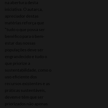
na abertura desta
iniciativa. O autarca,
apreciador destas
matérias reforça que
“tudo o que possa ser
benéfico para o bem-
estar das nossas
populações deve ser
engrandecido e tudo o
que priorize a
sustentabilidade, como o
uso eficiente dos
recursos existentes e as
práticas sustentáveis,
devem e têm que ser
priorizados não apenas