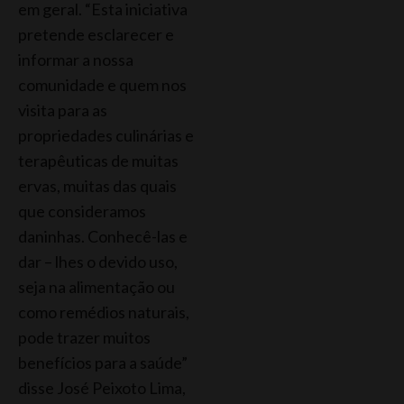
em geral. “Esta iniciativa
pretende esclarecer e
informar a nossa
comunidade e quem nos
visita para as
propriedades culinárias e
terapêuticas de muitas
ervas, muitas das quais
que consideramos
daninhas. Conhecê-las e
dar – lhes o devido uso,
seja na alimentação ou
como remédios naturais,
pode trazer muitos
benefícios para a saúde”
disse José Peixoto Lima,