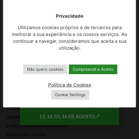
sustentabilidade.
Privacidade
Em dia de abertura, os
Utilizamos cookies próprios e de terceiros para
presentes poderão
melhorar a sua experiência e os nossos serviços. Ao
desfrutar do mercado
continuar a navegar, consideramos que aceita a sua
Sabores & Aromas, um
utilização.
mercado com
gastronomia, cocktails ,
Não quero cookies
Compreendi e Aceito
doçaria e artesanato, e
patente ao público
Política de Cookies
durante os três dias da
Cookie Settings
edição do certame.
Podem visitar o espaço
aromoterapia e outras
13, 14, 15, 16 DE AGOSTO
terapias naturais, assistir
à peça de teatro