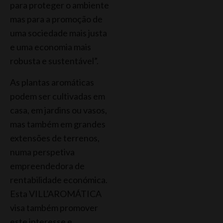
para proteger o ambiente
mas para a promoção de
uma sociedade mais justa
e uma economia mais
robusta e sustentável”.
As plantas aromáticas
podem ser cultivadas em
casa, em jardins ou vasos,
mas também em grandes
extensões de terrenos,
numa perspetiva
empreendedora de
rentabilidade económica.
Esta VILL’AROMÁTICA
visa também promover
este interesse e