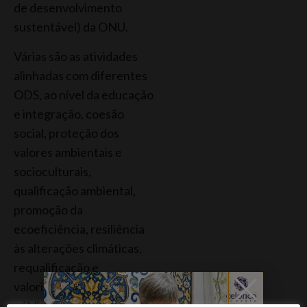
de desenvolvimento
sustentável) da ONU.
Várias são as atividades
alinhadas com diferentes
ODS, ao nível da educação
e integração, coesão
social, proteção dos
valores ambientais e
socioculturais,
qualificação ambiental,
promoção da
ecoeficiência, resiliência
às alterações climáticas,
requalificação e
valorização do espaço
público e inovação para a