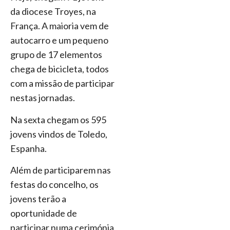
da diocese Troyes, na
França. A maioria vem de
autocarro e um pequeno
grupo de 17 elementos
chega de bicicleta, todos
com a missão de participar
nestas jornadas.
Na sexta chegam os 595
jovens vindos de Toledo,
Espanha.
Além de participarem nas
festas do concelho, os
jovens terão a
oportunidade de
participar numa cerimónia