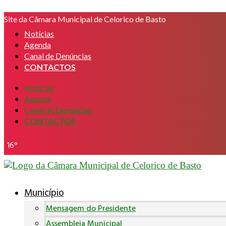
Pular
Site da Câmara Municipal de Celorico de Basto
para
o
Notícias
conteúdo
Agenda
Canal de Denúncias
CONTACTOS
Notícias
Agenda
Canal de Denúncias
CONTACTOS
16°
Município
Mensagem do Presidente
Assembleia Municipal