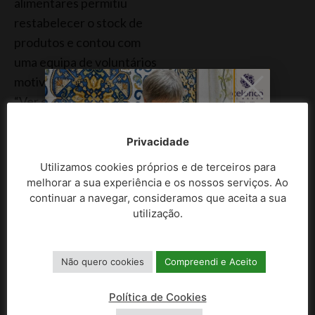
alimentares permitiu
restabelecer o stock de
produtos e contou com
uma equipa de voluntários
motivados para a causa.
“Ver estes jovens
dedicados ao voluntariado
é muito satisfatório, os
Privacidade
jovens são a força motriz
Utilizamos cookies próprios e de terceiros para
de uma comunidade, e é
melhorar a sua experiência e os nossos serviços. Ao
continuar a navegar, consideramos que aceita a sua
com muita satisfação que
utilização.
os vimos mobilizados e
unidos no combate à
desigualdade, mostrando
Não quero cookies
Compreendi e Aceito
que, juntos podemos
fazer a diferença na vida
Política de Cookies