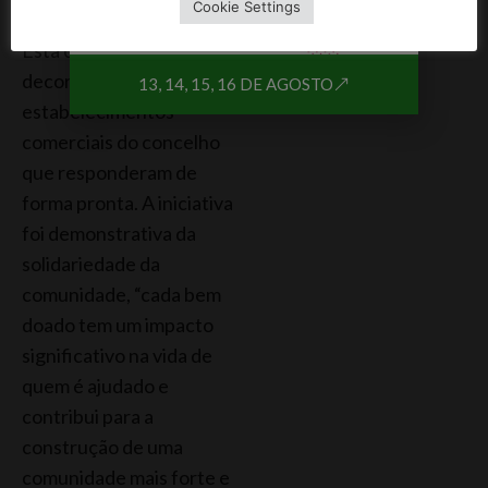
de muitos”.
Cookie Settings
Esta campanha do BLV
decorreu em vários
13, 14, 15, 16 DE AGOSTO
estabelecimentos
comerciais do concelho
que responderam de
forma pronta. A iniciativa
foi demonstrativa da
solidariedade da
comunidade, “cada bem
doado tem um impacto
significativo na vida de
quem é ajudado e
contribui para a
construção de uma
comunidade mais forte e