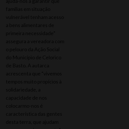
ajuda-nos a garantir que
famílias em situação
vulnerável tenham acesso
a bens alimentares de
primeira necessidade”
assegura a vereadora com
o pelouro da Ação Social
do Município de Celorico
de Basto. A autarca
acrescenta que “vivemos
tempos muito propícios à
solidariedade, a
capacidade de nos
colocarmo-nos é
característica das gentes
desta terra, que ajudam