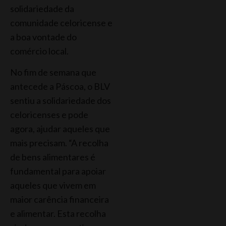
solidariedade da
comunidade celoricense e
a boa vontade do
comércio local.
No fim de semana que
antecede a Páscoa, o BLV
sentiu a solidariedade dos
celoricenses e pode
agora, ajudar aqueles que
mais precisam. “A recolha
de bens alimentares é
fundamental para apoiar
aqueles que vivem em
maior carência financeira
e alimentar. Esta recolha