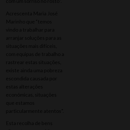
com um sorriso no rosto”.
Acrescenta Maria José
Marinho que “temos
vindo a trabalhar para
arranjar soluções para as
situações mais difíceis,
com equipas de trabalho a
rastrear estas situações,
existe ainda uma pobreza
escondida causada por
estas alterações
económicas, situações
que estamos
particularmente atentos”.
Esta recolha de bens