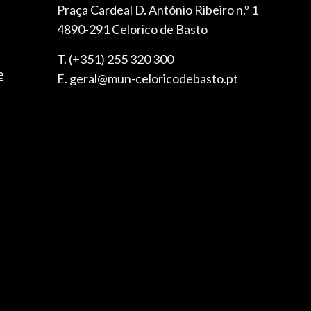
Praça Cardeal D. António Ribeiro n.º 1
4890-291 Celorico de Basto
T. (+351) 255 320 300
e
E. geral@mun-celoricodebasto.pt