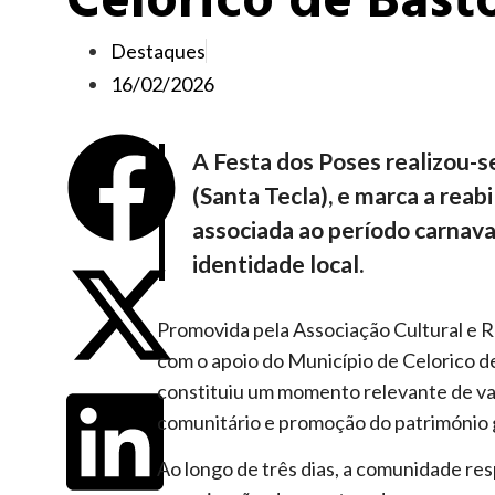
Celorico de Bast
Destaques
16/02/2026
A
Festa dos Poses
realizou-s
(Santa Tecla), e marca a reab
associada ao período carnava
identidade local.
Promovida pela Associação Cultural e Re
com o apoio do Município de Celorico de 
constituiu um momento relevante de valo
comunitário e promoção do património g
Ao longo de três dias, a comunidade re