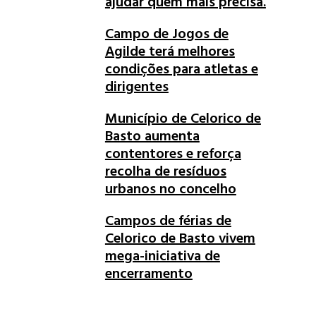
ajudar quem mais precisa.
Campo de Jogos de
Agilde terá melhores
condições para atletas e
dirigentes
Município de Celorico de
Basto aumenta
contentores e reforça
recolha de resíduos
urbanos no concelho
Campos de férias de
Celorico de Basto vivem
mega-iniciativa de
encerramento