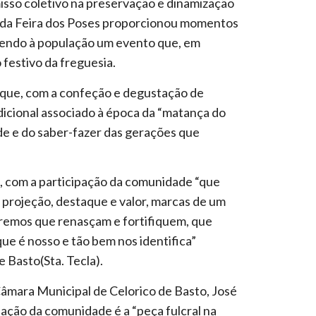
sso coletivo na preservação e dinamização
o da Feira dos Poses proporcionou momentos
lvendo à população um evento que, em
festivo da freguesia.
aque, com a confeção e degustação de
dicional associado à época da “matança do
de e do saber-fazer das gerações que
, com a participação da comunidade “que
r projeção, destaque e valor, marcas de um
eremos que renasçam e fortifiquem, que
 que é nosso e tão bem nos identifica”
 Basto(Sta. Tecla).
Câmara Municipal de Celorico de Basto, José
pação da comunidade é a “peça fulcral na