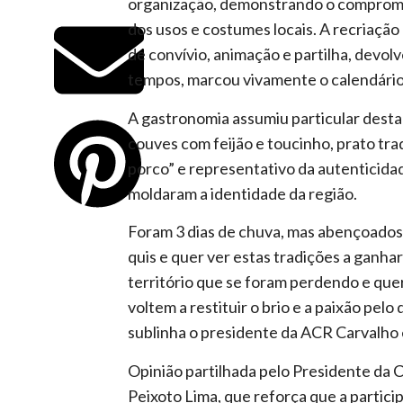
organização, demonstrando o compromi
dos usos e costumes locais. A recriaçã
de convívio, animação e partilha, devo
tempos, marcou vivamente o calendário 
A gastronomia assumiu particular dest
couves com feijão e toucinho, prato tra
porco” e representativo da autenticida
moldaram a identidade da região.
Foram 3 dias de chuva, mas abençoados
quis e quer ver estas tradições a ganha
território que se foram perdendo e qu
voltem a restituir o brio e a paixão pelo
sublinha o presidente da ACR Carvalho e
Opinião partilhada pelo Presidente da 
Peixoto Lima, que reforça que a partici