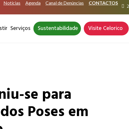
Notícias
Agenda
Canal de Denúncias
CONTACTOS
2
stir
Serviços
Sustentabilidade
Visite Celorico
iu-se para
a dos Poses em