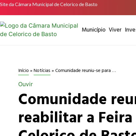
Site da Câmara Municipal de Celorico de Basto
Município
Viver
Inve
Comunidade reuniu-se para reabilitar a Feira dos Poses em Celorico de Basto
Início
»
Notícias
»
Ouvir
Comunidade reun
reabilitar a Feir