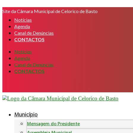
Pular
Site da Câmara Municipal de Celorico de Basto
para
o
Notícias
conteúdo
Agenda
Canal de Denúncias
CONTACTOS
Notícias
Agenda
Canal de Denúncias
CONTACTOS
Município
Mensagem do Presidente