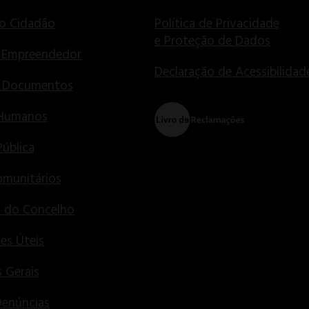
o Cidadão
Política de Privacidade
e Proteção de Dados
 Empreendedor
Declaração de Acessibilidad
e Documentos
 Humanos
Pública
munitários
s do Concelho
es Úteis
 Gerais
Denúncias