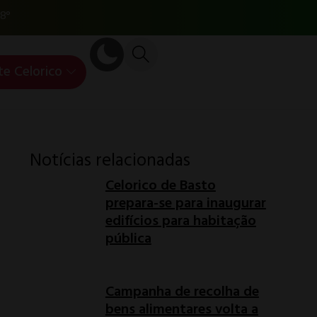
8°
te Celorico
Notícias relacionadas
Celorico de Basto
prepara-se para inaugurar
edifícios para habitação
pública
Campanha de recolha de
bens alimentares volta a