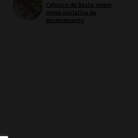
Celorico de Basto vivem
mega-iniciativa de
encerramento