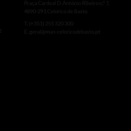
Praça Cardeal D. António Ribeiro n.º 1
4890-291 Celorico de Basto
T. (+351) 255 320 300
e
E. geral@mun-celoricodebasto.pt