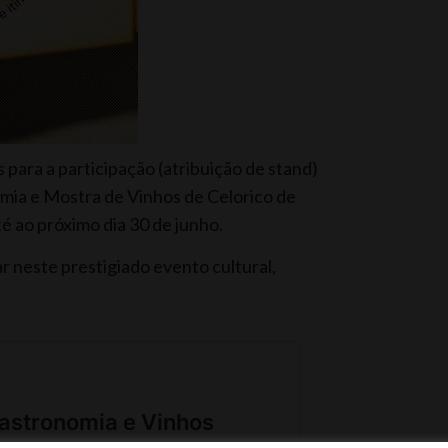
 para a participação (atribuição de stand)
mia e Mostra de Vinhos de Celorico de
té ao próximo dia 30 de junho.
r neste prestigiado evento cultural,