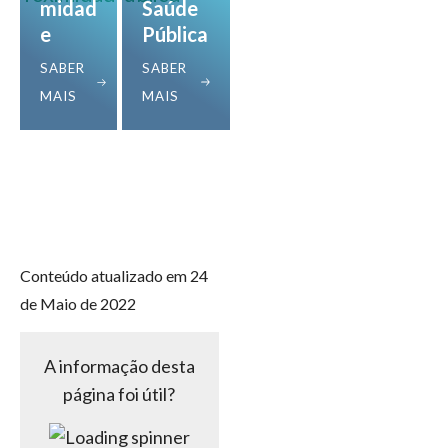
midad
Saúde
e
Pública
SABER
SABER
MAIS
MAIS
Conteúdo atualizado em 24
de Maio de 2022
A informação desta
página foi útil?