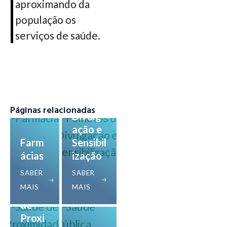
aproximando da
população os
serviços de saúde.
Folhet
os de
Páginas relacionadas
Divulg
ação e
Farm
Sensibil
ácias
ização
SABER
SABER
MAIS
MAIS
Saúde
de
Proxi